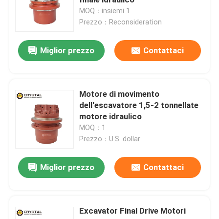
MOQ：insiemi 1
Prezzo：Reconsideration
Escavatore Pompa idraulica
Miglior prezzo
Contattaci
Escavatore Motore oscillante
Valvola di Control dell'escavatore
Motore di movimento
dell'escavatore 1,5-2 tonnellate
motore idraulico
Di riduttore dell'oscillazione
MOQ：1
Prezzo：U.S. dollar
Di riduttore di viaggio
Miglior prezzo
Contattaci
Motore idraulico cicloide
Excavator Final Drive Motori
Motore idraulico a sterzo