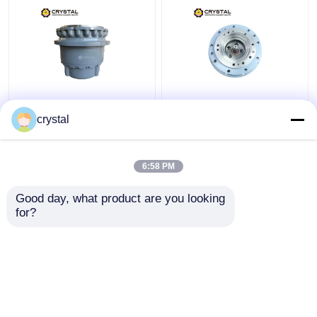
EC460 Casella di
Riduzione di
marcia dell'escavatore,
percorrenza
crystal
riduttore di marcia,
Azionamento finale
bassa rumorosità
Casella di marcia
ISO9001
E303B Escavatore
6:58 PM
Miglior prezzo
Miglior prezzo
Parti idrauliche
Good day, what product are you looking 
for?
Contattaci
Contattaci
Osservi più