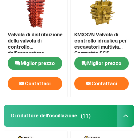
Valvola di distribuzione
KMX32N Valvola di
della valvola di
controllo idraulica per
controllo
escavatori multivia
dell'escavatore
Compatta SGS
idraulica
Miglior prezzo
Miglior prezzo
personalizzata
Contattaci
Contattaci
Di riduttore dell'oscillazione
(11)