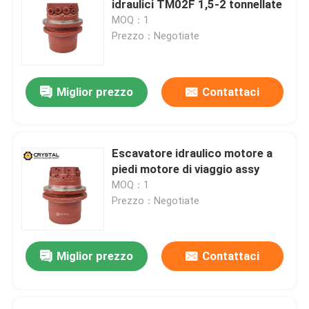
idraulici TM02F 1,5-2 tonnellate
MOQ：1
Motore di azionamento idraulico
Prezzo：Negotiate
Escavatore Allegato
Miglior prezzo
Contattaci
Bulldozer motore idraulico
Escavatore idraulico motore a
Motore rotativo per trapano
piedi motore di viaggio assy
MOQ：1
Prezzo：Negotiate
Motore di spostamento del caricatore di retroescalat
Miglior prezzo
Contattaci