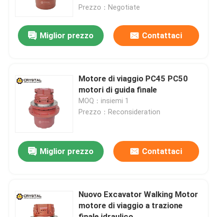
Prezzo：Negotiate
Su di noi
Miglior prezzo
Contattaci
Visita alla fabbrica
Motore di viaggio PC45 PC50
Controllo della qualità
motori di guida finale
MOQ：insiemi 1
Prezzo：Reconsideration
Contattaci
Notizie
Miglior prezzo
Contattaci
Chiedi un preventivo
Nuovo Excavator Walking Motor
motore di viaggio a trazione
Escavatore Motore da viaggio
finale idraulico