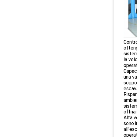
Contro
otteng
sistem
la vel
operat
Capaci
una va
soppor
escav
Rispar
ambien
sistem
offria
Alta v
sono i
all'es
operat