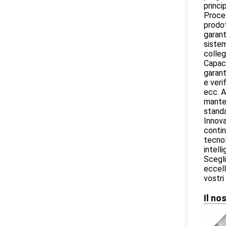
princip
Proces
prodot
garant
sistem
colleg
Capaci
garant
e veri
ecc. A
manten
standa
Innova
contin
tecnol
intell
Scegli
eccell
vostri 
Il no