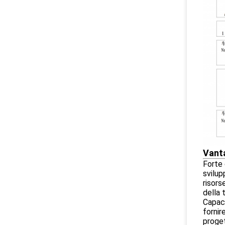
Vanta
Forte 
svilup
risors
della 
Capaci
fornir
proget