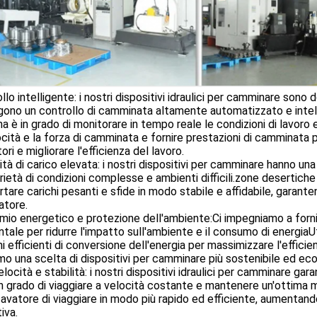
llo intelligente: i nostri dispositivi idraulici per camminare sono d
ono un controllo di camminata altamente automatizzato e intelli
a è in grado di monitorare in tempo reale le condizioni di lavoro 
ocità e la forza di camminata e fornire prestazioni di camminata pi
ori e migliorare l'efficienza del lavoro.
tà di carico elevata: i nostri dispositivi per camminare hanno una
rietà di condizioni complesse e ambienti difficili.zone desertiche 
tare carichi pesanti e sfide in modo stabile e affidabile, garanten
atore.
mio energetico e protezione dell'ambiente:Ci impegniamo a fornir
tale per ridurre l'impatto sull'ambiente e il consumo di energiaU
i efficienti di conversione dell'energia per massimizzare l'efficie
mo una scelta di dispositivi per camminare più sostenibile ed eco
elocità e stabilità: i nostri dispositivi idraulici per camminare gara
n grado di viaggiare a velocità costante e mantenere un'ottima
cavatore di viaggiare in modo più rapido ed efficiente, aumentando 
iva.