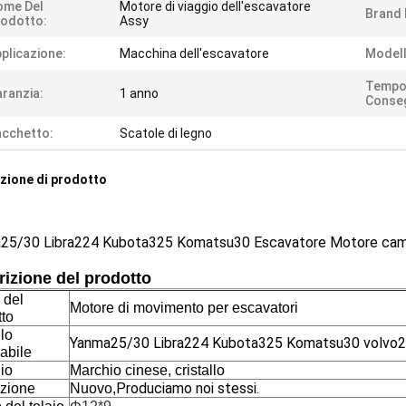
ome Del
Motore di viaggio dell'escavatore
Brand
odotto:
Assy
plicazione:
Macchina dell'escavatore
Modell
Tempo
ranzia:
1 anno
Conse
cchetto:
Scatole di legno
zione di prodotto
25/30 Libra224 Kubota325 Komatsu30 Escavatore Motore camm
izione del prodotto
 del
Motore di movimento per escavatori
tto
lo
Yanma25/30 Libra224 Kubota325 Komatsu30 volvo2
abile
io
Marchio cinese, cristallo
Produciamo noi stessi.
zione
Nuovo,