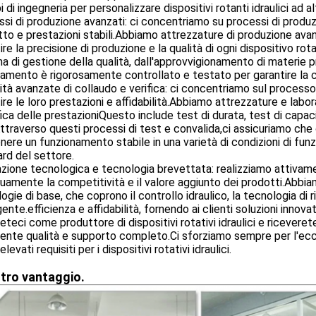
i di ingegneria per personalizzare dispositivi rotanti idraulici ad alt
si di produzione avanzati: ci concentriamo su processi di produzi
to e prestazioni stabili.Abbiamo attrezzature di produzione avan
ire la precisione di produzione e la qualità di ogni dispositivo r
a di gestione della qualità, dall'approvvigionamento di materie 
amento è rigorosamente controllato e testato per garantire la co
tà avanzate di collaudo e verifica: ci concentriamo sul processo d
ire le loro prestazioni e affidabilità.Abbiamo attrezzature e labor
fica delle prestazioniQuesto include test di durata, test di capaci
ttraverso questi processi di test e convalida,ci assicuriamo che og
ere un funzionamento stabile in una varietà di condizioni di fu
rd del settore.
zione tecnologica e tecnologia brevettata: realizziamo attivame
uamente la competitività e il valore aggiunto dei prodotti.Abbia
ogie di base, che coprono il controllo idraulico, la tecnologia di 
igente.efficienza e affidabilità, fornendo ai clienti soluzioni innovat
eteci come produttore di dispositivi rotativi idraulici e riceveret
ente qualità e supporto completo.Ci sforziamo sempre per l'ecce
elevati requisiti per i dispositivi rotativi idraulici.
stro vantaggio.