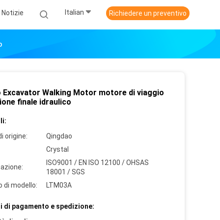
Italian
Notizie
Richiedere un preventivo
o
 Excavator Walking Motor motore di viaggio
ione finale idraulico
i:
i origine:
Qingdao
Crystal
ISO9001 / EN ISO 12100 / OHSAS
cazione:
18001 / SGS
 di modello:
LTM03A
i di pagamento e spedizione: