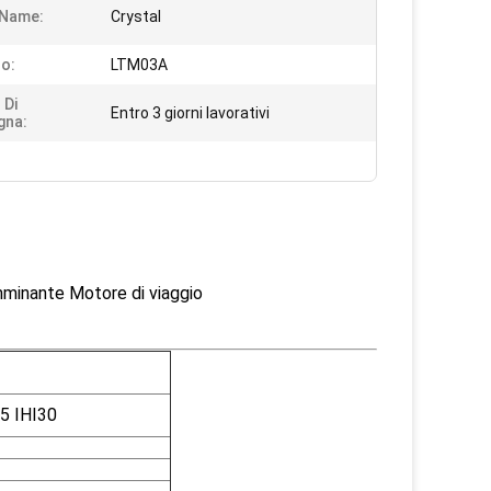
 Name:
Crystal
o:
LTM03A
 Di
Entro 3 giorni lavorativi
gna:
inante Motore di viaggio
5 IHI30