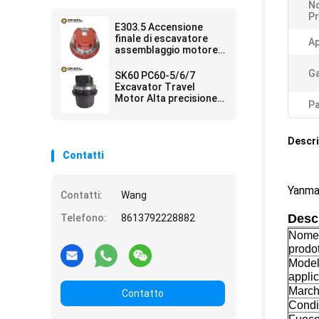
N
Pr
E303.5 Accensione
finale di escavatore
Ap
assemblaggio motore
di viaggio 22L-60-21101
Ga
SK60 PC60-5/6/7
Excavator Travel
Motor Alta precisione
Pa
8431499900 Motor a
piedi
Descri
Contatti
Yanma
Contatti:
Wang
Descr
Telefono:
8613792228882
Nome
prodo
Model
applic
March
Contatto
Condi