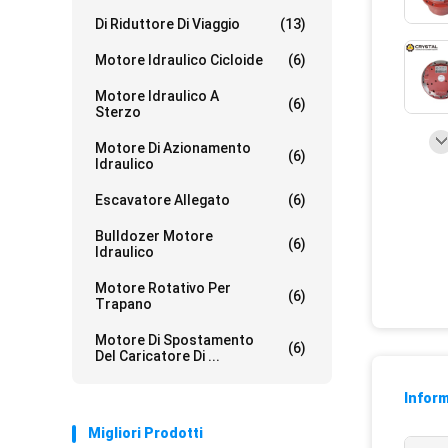
Di Riduttore Di Viaggio
(13)
Motore Idraulico Cicloide
(6)
Motore Idraulico A
(6)
Sterzo
Motore Di Azionamento
(6)
Idraulico
Escavatore Allegato
(6)
Bulldozer Motore
(6)
Idraulico
Motore Rotativo Per
(6)
Trapano
Motore Di Spostamento
(6)
Del Caricatore Di ...
Inform
Migliori Prodotti