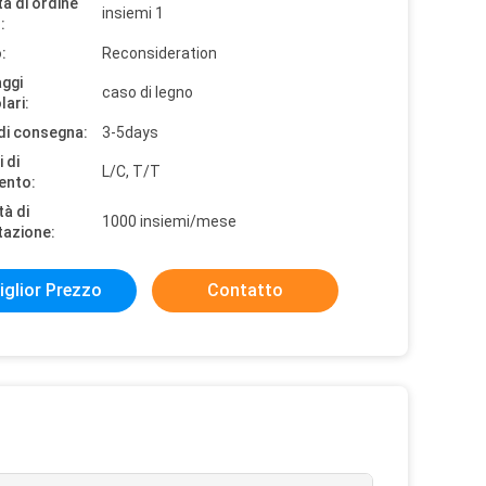
à di ordine
insiemi 1
:
:
Reconsideration
aggi
caso di legno
lari:
di consegna:
3-5days
 di
L/C, T/T
ento:
tà di
1000 insiemi/mese
tazione:
iglior Prezzo
Contatto