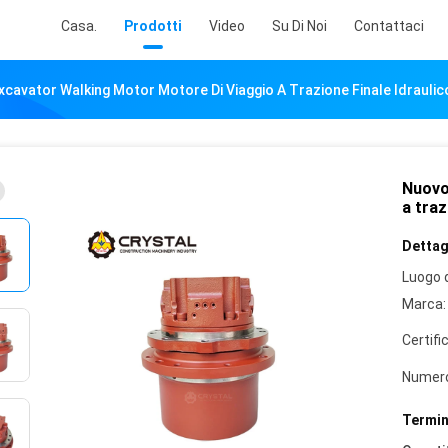
Casa.
Prodotti
Video
Su Di Noi
Contattaci
cavator Walking Motor Motore Di Viaggio A Trazione Finale Idraulic
Nuovo
a traz
Dettagl
Luogo d
Marca:
Certifi
Numero
Termin