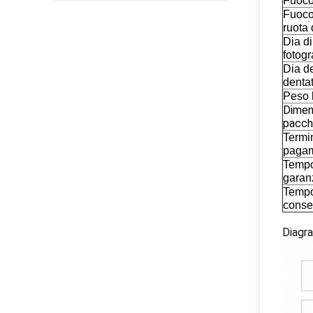
Fuoco 
Fuoco
ruota 
Dia di
fotog
Dia de
denta
Peso 
Dimen
pacch
Termi
paga
Tempo
garan
Tempo
cons
Diagra