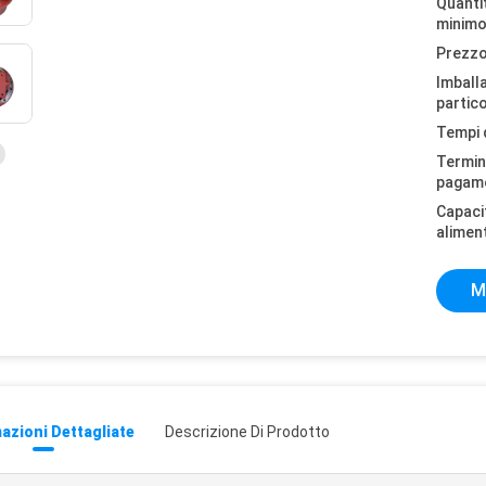
Quantit
minimo
Prezzo
Imball
partico
Tempi 
Termini
pagam
Capaci
alimen
M
azioni Dettagliate
Descrizione Di Prodotto