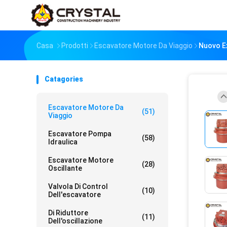
Casa
Prodotti
Escavatore Motore Da Viaggio
Nuovo Ex
Catagories
Escavatore Motore Da
(51)
Viaggio
Escavatore Pompa
(58)
Idraulica
Escavatore Motore
(28)
Oscillante
Valvola Di Control
(10)
Dell'escavatore
Di Riduttore
(11)
Dell'oscillazione