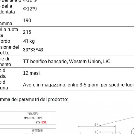
del telaio
Φ12*9
 della
Φ12*9
dentata
190
ramma
lla ruota
215
ta
41 kg
lordo
sione del
33*33*43
etto
ne di
TT bonifico bancario, Western Union, L/C
mento
 di
12 mesi
zia
 di
Avere in magazzino, entro 3-5 giorni per spedire fuor
egna
mma dei parametri del prodotto: