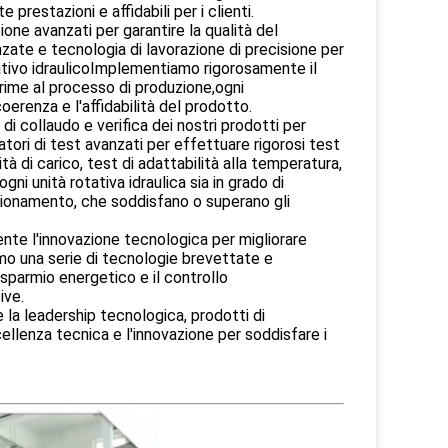
e prestazioni e affidabili per i clienti.
one avanzati per garantire la qualità del
zate e tecnologia di lavorazione di precisione per
otativo idraulicoImplementiamo rigorosamente il
prime al processo di produzione,ogni
erenza e l'affidabilità del prodotto.
i collaudo e verifica dei nostri prodotti per
atori di test avanzati per effettuare rigorosi test
tà di carico, test di adattabilità alla temperatura,
ni unità rotativa idraulica sia in grado di
nzionamento, che soddisfano o superano gli
nte l'innovazione tecnologica per migliorare
mo una serie di tecnologie brevettate e
risparmio energetico e il controllo
ive.
e la leadership tecnologica, prodotti di
llenza tecnica e l'innovazione per soddisfare i