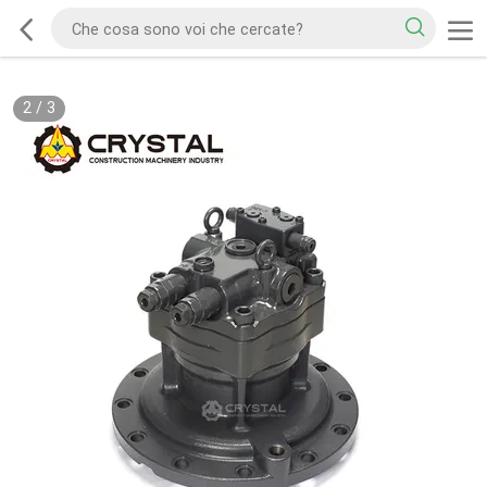
2
/
3