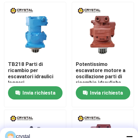
Su di noi
Visita alla fabbrica
Controllo della qualità
TB218 Parti di
Potentissimo
ricambio per
escavatore motore a
Contattaci
escavatori idraulici
oscillazione parti di
leggeri
ricambio idrauliche
versatile
Invia richiesta
Invia richiesta
Notizie
Chiedi un preventivo
Escavatore Motore da viaggio
crystal