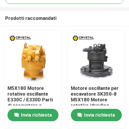
Prodotti raccomandati
M5X180 Motore
Motore oscillante per
Casa.
rotativo oscillante
escavatore SK350-8
E330C / E330D Parti
M5X180 Motore
di escavatore a
rotativo idraulico
Prodotti
trascinatore
Invia richiesta
Invia richiesta
Video