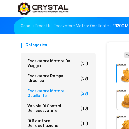
Casa
Prodotti
Escavatore Motore Oscillante
E320C M5
Catagories
Escavatore Motore Da
(51)
Viaggio
Escavatore Pompa
(58)
Idraulica
Escavatore Motore
(28)
Oscillante
Valvola Di Control
(10)
Dell'escavatore
Di Riduttore
(11)
Dell'oscillazione