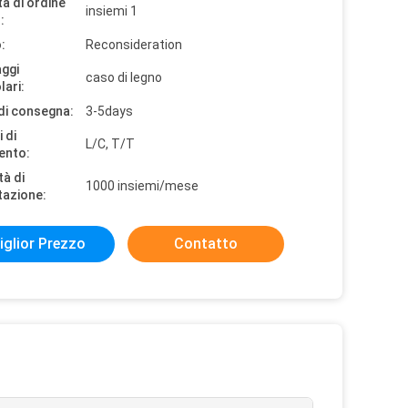
à di ordine
insiemi 1
:
:
Reconsideration
aggi
caso di legno
lari:
di consegna:
3-5days
 di
L/C, T/T
ento:
tà di
1000 insiemi/mese
tazione:
iglior Prezzo
Contatto