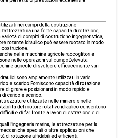
one perfetta di prestazioni eccellenti e
tilizzati nei campi della costruzione
ll'attrezzatura una forte capacità di rotazione,
varietà di compiti di costruzione ingegneristica,
otore rotante idraulico può essere ruotato in modo
a costruzione.
 anche nelle macchine agricole.raccoglitori e
azione nelle operazioni sul campoL'elevata
macchine agricole di svolgere efficacemente vari
 idraulici sono ampiamente utilizzati in varie
arico e scarico.Forniscono capacità di rotazione
 di girare e posizionarsi in modo rapido e
 di carico e scarico.
attrezzature utilizzate nelle miniere e nelle
stabilità del motore rotativo idraulico consentono
fficili e di far fronte a lavori di estrazione e di
 quali l'ingegneria marina, le attrezzature per la
i meccaniche speciali o altre applicazioni che
à di rotazione affidabili ed efficienti.