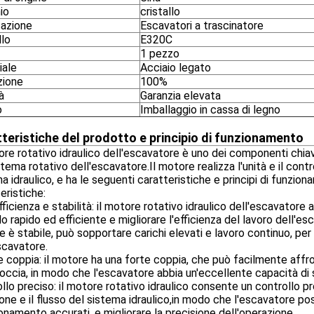
io
cristallo
cazione
Escavatori a trascinatore
lo
E320C
1 pezzo
iale
Acciaio legato
zione
100%
à
Garanzia elevata
o
Imballaggio in cassa di legno
teristiche del prodotto e principio di funzionamento
ore rotativo idraulico dell'escavatore è uno dei componenti chia
stema rotativo dell'escavatore.Il motore realizza l'unità e il cont
a idraulico, e ha le seguenti caratteristiche e principi di funzion
eristiche:
fficienza e stabilità: il motore rotativo idraulico dell'escavatore
o rapido ed efficiente e migliorare l'efficienza del lavoro dell'e
 è stabile, può sopportare carichi elevati e lavoro continuo, per
scavatore.
 coppia: il motore ha una forte coppia, che può facilmente affro
roccia, in modo che l'escavatore abbia un'eccellente capacità di
llo preciso: il motore rotativo idraulico consente un controllo pr
one e il flusso del sistema idraulico,in modo che l'escavatore po
onamento accurati, e migliorare la precisione dell'operazione.