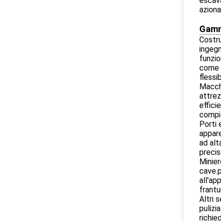
escava
azion
Gamma
Costru
ingegn
funzio
come l
flessi
Macchi
attrez
effici
compit
Porti 
appare
ad alt
precis
Minier
cave.p
all'ap
frantu
Altri 
pulizi
richie