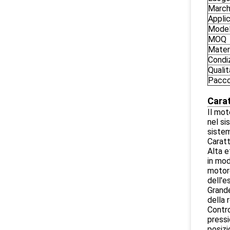
March
Appli
Model
MOQ
Mater
Condi
Qualit
Pacc
Carat
Il mot
nel si
sistem
Caratt
Alta e
in mod
motore
dell'e
Grande
della 
Contro
pressi
posizi