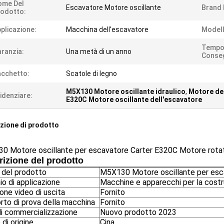
ome Del
Escavatore Motore oscillante
Brand
odotto:
plicazione:
Macchina dell'escavatore
Modell
Tempo
ranzia:
Una metà di un anno
Conse
cchetto:
Scatole di legno
M5X130 Motore oscillante idraulico
,
Motore del
idenziare:
E320C Motore oscillante dell'escavatore
zione di prodotto
0 Motore oscillante per escavatore Carter E320C Motore rotati
izione del prodotto
del prodotto
M5X130 Motore oscillante per esc
o di applicazione
Macchine e apparecchi per la cost
one video di uscita
Fornito
rto di prova della macchina
Fornito
di commercializzazione
Nuovo prodotto 2023
di origine
Cina