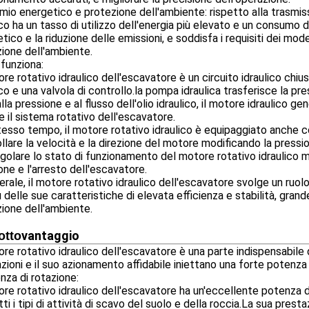
mio energetico e protezione dell'ambiente: rispetto alla trasmis
ico ha un tasso di utilizzo dell'energia più elevato e un consumo di
tico e la riduzione delle emissioni, e soddisfa i requisiti dei mode
ione dell'ambiente.
funziona:
ore rotativo idraulico dell'escavatore è un circuito idraulico c
ico e una valvola di controllo.la pompa idraulica trasferisce la pre
lla pressione e al flusso dell'olio idraulico, il motore idraulico g
e il sistema rotativo dell'escavatore.
tesso tempo, il motore rotativo idraulico è equipaggiato anche co
llare la velocità e la direzione del motore modificando la pressio
golare lo stato di funzionamento del motore rotativo idraulico man
one e l'arresto dell'escavatore.
erale, il motore rotativo idraulico dell'escavatore svolge un ruol
tù delle sue caratteristiche di elevata efficienza e stabilità, gra
ione dell'ambiente.
vantaggio
otto
ore rotativo idraulico dell'escavatore è una parte indispensabile 
zioni e il suo azionamento affidabile iniettano una forte potenza n
za di rotazione:
ore rotativo idraulico dell'escavatore ha un'eccellente potenza
tti i tipi di attività di scavo del suolo e della roccia.La sua pres