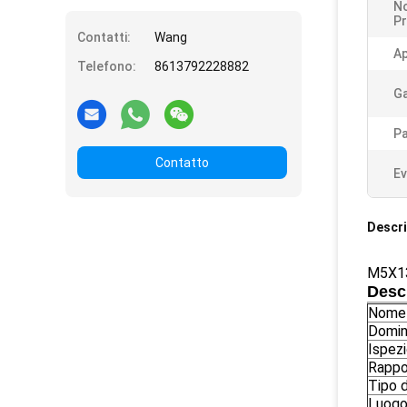
N
Pr
Contatti:
Wang
Ap
Telefono:
8613792228882
Ga
Pa
Contatto
Ev
Descri
M5X13
Descr
Nome 
Domini
Ispezi
Rappo
Tipo 
Luogo 