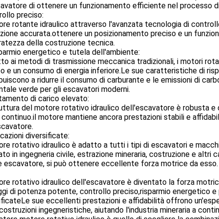
cavatore di ottenere un funzionamento efficiente nel processo di 
ollo preciso:
ore rotante idraulico attraverso l'avanzata tecnologia di controllo 
zione accurata.ottenere un posizionamento preciso e un funziona
ratezza della costruzione tecnica.
parmio energetico e tutela dell'ambiente:
to ai metodi di trasmissione meccanica tradizionali, i motori rotati
o e un consumo di energia inferiore.Le sue caratteristiche di ri
buiscono a ridurre il consumo di carburante e le emissioni di carbo
tale verde per gli escavatori moderni.
tamento di carico elevato:
uttura del motore rotativo idraulico dell'escavatore è robusta e 
 continuo.il motore mantiene ancora prestazioni stabili e affidabi
scavatore.
cazioni diversificate:
ore rotativo idraulico è adatto a tutti i tipi di escavatori e ma
zato in ingegneria civile, estrazione mineraria, costruzione e altri 
 escavatore, si può ottenere eccellente forza motrice da esso.
ore rotativo idraulico dell'escavatore è diventato la forza motri
gi di potenza potente, controllo preciso,risparmio energetico e 
ificateLe sue eccellenti prestazioni e affidabilità offrono un'espe
i costruzioni ingegneristiche, aiutando l'industria mineraria a con