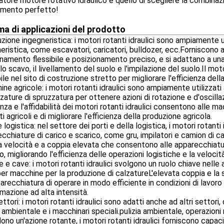
tore motore rotativo idraulico è quello di scegliere la combinazi
amento perfetto!
 di applicazioni del prodotto
zione ingegneristica: i motori rotanti idraulici sono ampiamente u
eristica, come escavatori, caricatori, bulldozer, ecc.Forniscono a
namento flessibile e posizionamento preciso, e si adattano a una 
o scavo, il livellamento del suolo e l'impilazione del suolo.Il m
bile nel sito di costruzione stretto per migliorare l'efficienza dell
ne agricole: i motori rotanti idraulici sono ampiamente utilizzati
zature di spruzzatura per ottenere azioni di rotazione e d'oscill
enza e l'affidabilità dei motori rotanti idraulici consentono alle 
i agricoli e di migliorare l'efficienza della produzione agricola.
e logistica: nel settore dei porti e della logistica, i motori rotanti
cchiature di carico e scarico, come gru, impilatori e camion di c
a velocità e a coppia elevata che consentono alle apparecchiature
o, migliorando l'efficienza delle operazioni logistiche e la velocità
e e cave: i motori rotanti idraulici svolgono un ruolo chiave nelle 
er macchine per la produzione di calzatureL'elevata coppia e la 
parecchiatura di operare in modo efficiente in condizioni di lavoro di
mazione ad alta intensità.
settori: i motori rotanti idraulici sono adatti anche ad altri settori,
a ambientale e i macchinari speciali.pulizia ambientale, operazion
dono un'azione rotante, i motori rotanti idraulici forniscono capacit