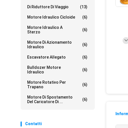
Di Riduttore Di Viaggio
(13)
Motore Idraulico Cicloide
(6)
Motore Idraulico A
(6)
Sterzo
Motore Di Azionamento
(6)
Idraulico
Escavatore Allegato
(6)
Bulldozer Motore
(6)
Idraulico
Motore Rotativo Per
(6)
Trapano
Motore Di Spostamento
(6)
Del Caricatore Di ...
Inform
Contatti