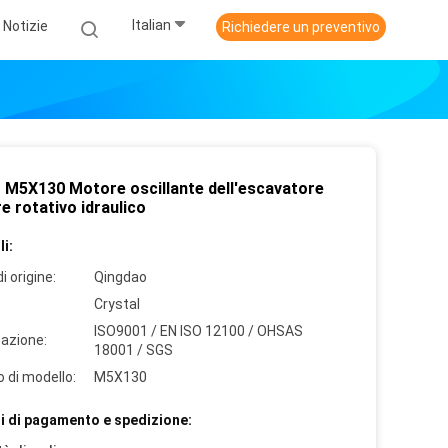
Italian
Notizie
Richiedere un preventivo
 M5X130 Motore oscillante dell'escavatore
e rotativo idraulico
i:
i origine:
Qingdao
Crystal
ISO9001 / EN ISO 12100 / OHSAS
cazione:
18001 / SGS
 di modello:
M5X130
i di pagamento e spedizione: