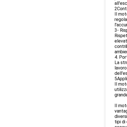
all'es
2Contr
Il mot
regola
l'accu
3- Ris
Rispet
elevat
contri
ambien
4. Por
La str
lavoro
dell'e
5Appli
Il mot
utiliz
grande
Il mot
vantag
divers
tipi d