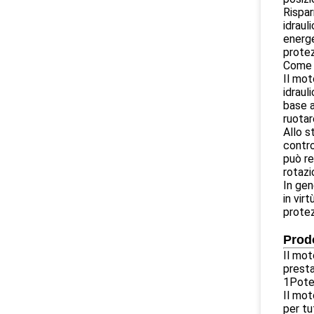
Rispar
idraul
energe
protez
Come 
Il mot
idraul
base a
ruotar
Allo s
contro
può re
rotazi
In gen
in vir
protez
Prod
Il mot
presta
1Poten
Il mot
per tu