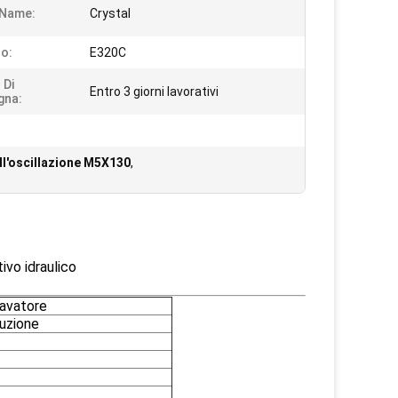
 Name:
Crystal
o:
E320C
 Di
Entro 3 giorni lavorativi
gna:
l'oscillazione M5X130
,
vo idraulico
avatore
ruzione