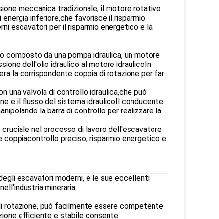
sione meccanica tradizionale, il motore rotativo
 energia inferiore,che favorisce il risparmio
rni escavatori per il risparmio energetico e la
hiuso composto da una pompa idraulica, un motore
ssione dell'olio idraulico al motore idraulicoIn
enera la corrispondente coppia di rotazione per far
n una valvola di controllo idraulica,che può
ne e il flusso del sistema idraulicoIl conducente
ipo­lando la barra di controllo per realizzare la
o cruciale nel processo di lavoro dell'escavatore
nde coppiacontrollo preciso, risparmio energetico e
degli escavatori moderni, e le sue eccellenti
ell'industria mineraria.
 di rotazione, può facilmente essere competente
tazione efficiente e stabile consente