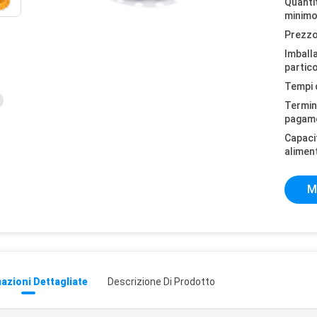
Quantit
minimo
Prezzo
Imball
partico
Tempi 
Termini
pagam
Capaci
alimen
M
azioni Dettagliate
Descrizione Di Prodotto