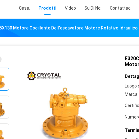
Casa.
Prodotti
Video
Su Di Noi
Contattaci
X130 Motore Oscillante Dell'escavatore Motore Rotativo Idraulico
E320C
Motor
Dettagl
Luogo d
Marca:
Certifi
Numero
Termin