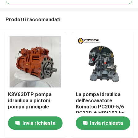
Prodotti raccomandati
K3V63DTP pompa
La pompa idraulica
Casa.
idraulica a pistoni
dell'escavatore
pompa principale
Komatsu PC200-5/6
PC220-6 HPV102 ha
Prodotti
sostituito
Invia richiesta
Invia richiesta
l'importazione
originale
Video