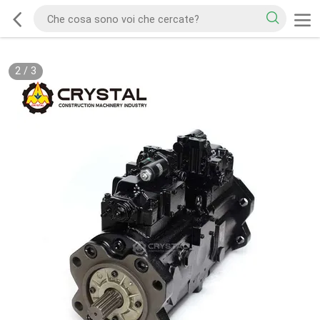
2
/
3