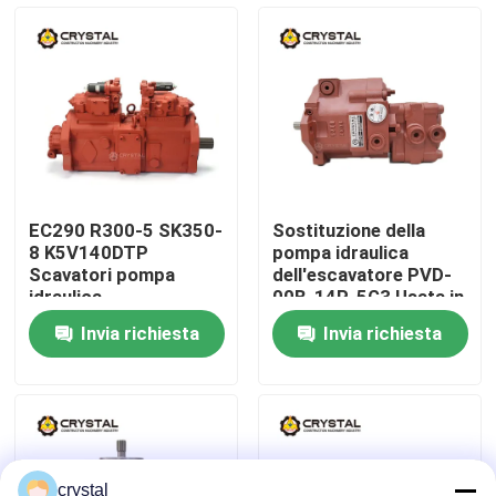
Su di noi
Visita alla fabbrica
Controllo della qualità
EC290 R300-5 SK350-
Sostituzione della
8 K5V140DTP
pompa idraulica
Contattaci
Scavatori pompa
dell'escavatore PVD-
idraulica
00B-14P-5G3 Usata in
LC10V00029F3
Kubota 15 Revo 17
Invia richiesta
Invia richiesta
Notizie
Chiedi un preventivo
Escavatore Motore da viaggio
crystal